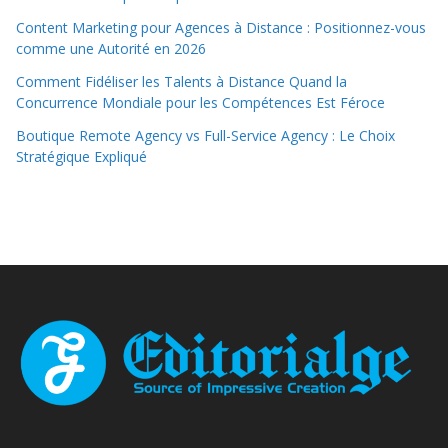
Content Marketing pour Agences à Distance : Positionnez-vous
comme une Autorité en 2026
Comment Fidéliser les Talents à Distance Quand la
Concurrence Mondiale pour les Compétences Est Féroce
Boutique Remote Agency vs Full-Service Agency : Le Choix
Stratégique Expliqué