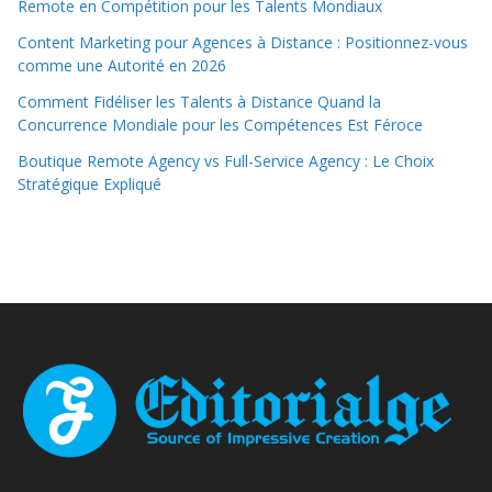
Remote en Compétition pour les Talents Mondiaux
Content Marketing pour Agences à Distance : Positionnez-vous
comme une Autorité en 2026
Comment Fidéliser les Talents à Distance Quand la
Concurrence Mondiale pour les Compétences Est Féroce
Boutique Remote Agency vs Full-Service Agency : Le Choix
Stratégique Expliqué