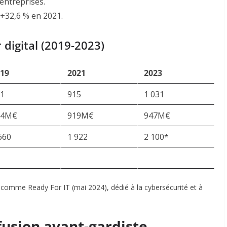
 entreprises
.
 +32,6 % en 2021
.
 digital (2019-2023)
19
2021
2023
1
915
1 031
74M€
919M€
947M€
660
1 922
2 100*
omme Ready For IT (mai 2024), dédié à la cybersécurité et à
 fusion avant-gardiste