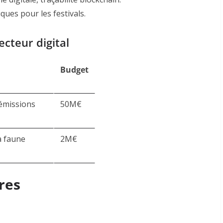
ques pour les festivals
.
ecteur digital
Budget
émissions
50M€
la faune
2M€
res