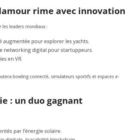
glamour rime avec innovation
r les leaders mondiaux :
ité augmentée pour explorer les yachts
.
e networking digital pour startuppeurs
.
ries en VR
.
joutera bowling connecté, simulateurs sportifs et espaces e-
gie : un duo gagnant
entés par l’énergie solaire
.
rie digitale, traçabilité blockchain
.