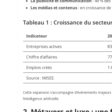
La publicité et communication
: 49 % des
Les médias et contenus
: en croissance de
Tableau 1 : Croissance du secteur
Indicateur
20
Entreprises actives
83
Chiffre d’affaires
7
Emplois créés
1 
Source : IMSEE
.
Cette expansion s’accompagne d’événements majeurs c
l’intelligence artificielle.
2. Métavers et luxe : une