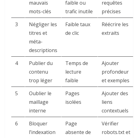
mauvais
faible ou
requêtes
mots-clés
trafic inutile
précises
3
Négliger les
Faible taux
Réécrire les
titres et
de clic
extraits
méta-
descriptions
4
Publier du
Temps de
Ajouter
contenu
lecture
profondeur
trop léger
faible
et exemples
5
Oublier le
Pages
Ajouter des
maillage
isolées
liens
interne
contextuels
6
Bloquer
Page
Vérifier
l’indexation
absente de
robots.txt et