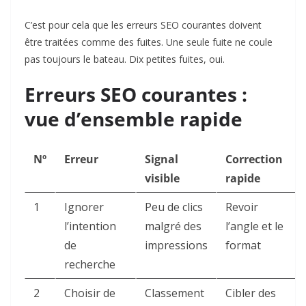
C’est pour cela que les erreurs SEO courantes doivent
être traitées comme des fuites. Une seule fuite ne coule
pas toujours le bateau. Dix petites fuites, oui.
Erreurs SEO courantes :
vue d’ensemble rapide
Nº
Erreur
Signal
Correction
visible
rapide
1
Ignorer
Peu de clics
Revoir
l’intention
malgré des
l’angle et le
de
impressions
format
recherche
2
Choisir de
Classement
Cibler des