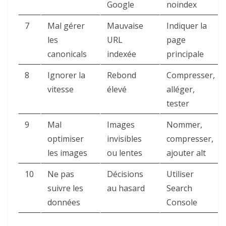
Google
noindex
7
Mal gérer
Mauvaise
Indiquer la
les
URL
page
canonicals
indexée
principale
8
Ignorer la
Rebond
Compresser,
vitesse
élevé
alléger,
tester
9
Mal
Images
Nommer,
optimiser
invisibles
compresser,
les images
ou lentes
ajouter alt
10
Ne pas
Décisions
Utiliser
suivre les
au hasard
Search
données
Console