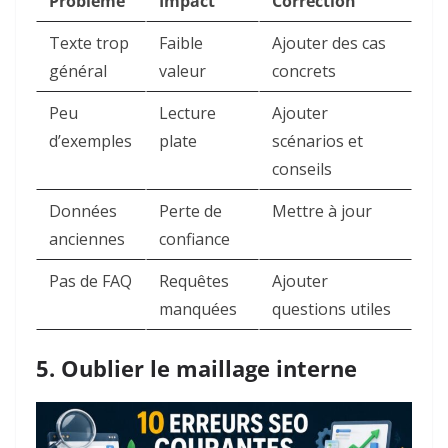
Problème
Impact
Correction
Texte trop
Faible
Ajouter des cas
général
valeur
concrets
Peu
Lecture
Ajouter
d’exemples
plate
scénarios et
conseils
Données
Perte de
Mettre à jour
anciennes
confiance
Pas de FAQ
Requêtes
Ajouter
manquées
questions utiles
5. Oublier le maillage interne