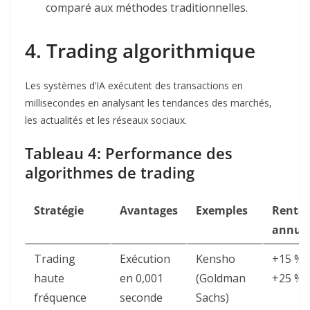
comparé aux méthodes traditionnelles
.
4. Trading algorithmique
Les systèmes d’IA exécutent des transactions en
millisecondes en analysant les tendances des marchés,
les actualités et les réseaux sociaux.
Tableau 4: Performance des
algorithmes de trading
Stratégie
Avantages
Exemples
Rentab
annuel
Trading
Exécution
Kensho
+15 % 
haute
en 0,001
(Goldman
+25 %
fréquence
seconde
Sachs)