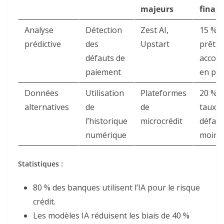
majeurs
financ
Analyse
Détection
Zest AI
,
15 % d
prédictive
des
Upstart
prêts
défauts de
accor
paiement
en plu
Données
Utilisation
Plateformes
20 % d
alternatives
de
de
taux d
l’historique
microcrédit
défaut
numérique
moins
Statistiques :
80 % des banques utilisent l’IA pour le risque
crédit
.
Les modèles IA réduisent les biais de 40 %