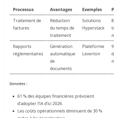
Processus
Avantages
Exemples
Pro
Traitement de
Réduction
Solutions
80 
factures
du temps de
Hyperstack
te
traitement
mo
Rapports
Génération
Plateforme
90
réglementaires
automatique
Leverton
d’e
de
mo
documents
Données :
61 % des équipes financières prévoient
d’adopter l’IA d’ici 2026
.
Les coûts opérationnels diminuent de 30 %