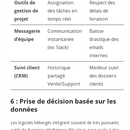
Outils de
Assignation
Respect des
gestion de
des tâches en
délais de
projet
temps réel
livraison
Messagerie
Communication
Baisse
d’équipe
instantanée
drastique des
(ex: Slack)
emails
internes
Suivi client
Historique
Meilleur suivi
(CRM)
partagé
des dossiers
Vente/Support
clients
6 : Prise de décision basée sur les
données
Les logiciels hébergés intègrent souvent de très puissants
outils de Business Intelligence (BI). Vous avez accès à des