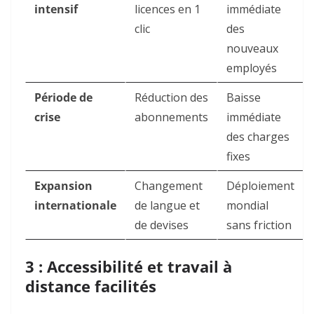
intensif
licences en 1
immédiate
clic
des
nouveaux
employés
Période de
Réduction des
Baisse
crise
abonnements
immédiate
des charges
fixes
Expansion
Changement
Déploiement
internationale
de langue et
mondial
de devises
sans friction
3 : Accessibilité et travail à
distance facilités