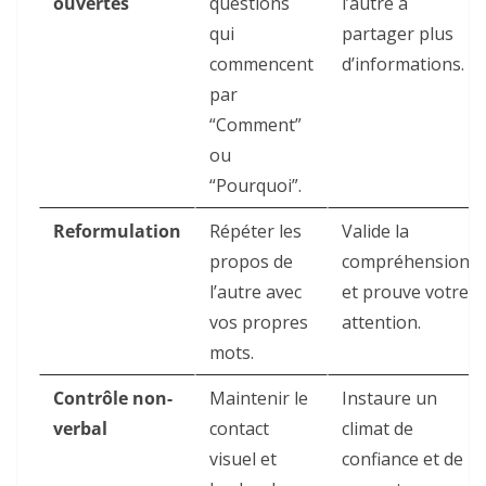
ouvertes
questions
l’autre à
qui
partager plus
commencent
d’informations.
par
“Comment”
ou
“Pourquoi”.
Reformulation
Répéter les
Valide la
propos de
compréhension
l’autre avec
et prouve votre
vos propres
attention.
mots.
Contrôle non-
Maintenir le
Instaure un
verbal
contact
climat de
visuel et
confiance et de