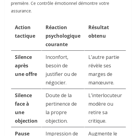
première. Ce contrôle émotionnel démontre votre
assurance.
Action
Réaction
Résultat
tactique
psychologique
obtenu
courante
Silence
Inconfort,
L’autre partie
après
besoin de
révèle ses
une offre
justifier ou de
marges de
négocier.
manœuvre.
Silence
Doute de la
L’interlocuteur
face à
pertinence de
modère ou
une
la propre
retire sa
objection
objection.
critique.
Pause
Impression de
Augmente le