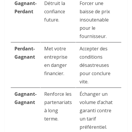
Gagnant-
Détruit la
Forcer une
Perdant
confiance
baisse de prix
future.
insoutenable
pour le
fournisseur.
Perdant-
Met votre
Accepter des
Gagnant
entreprise
conditions
en danger
désastreuses
financier.
pour conclure
vite.
Gagnant-
Renforce les
Échanger un
Gagnant
partenariats
volume d’achat
à long
garanti contre
terme.
un tarif
préférentiel.