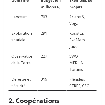
Domaine
Budget (en
Exemples de
millions €)
projets
Lanceurs
703
Ariane 6,
Vega
Exploration
291
Rosetta,
spatiale
ExoMars,
Juice
Observation
227
SWOT,
de la Terre
MERLIN,
Taranis
Défense et
316
Pléiades,
sécurité
CERES, CSO
2. Coopérations