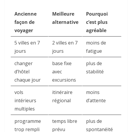
Ancienne
Meilleure
Pourquoi
façon de
alternative
c’est plus
voyager
agréable
5 villes en 7
2 villes en 7
moins de
jours
jours
fatigue
changer
base fixe
plus de
d’hôtel
avec
stabilité
chaque jour
excursions
vols
itinéraire
moins
intérieurs
régional
d’attente
multiples
programme
temps libre
plus de
trop rempli
prévu
spontanéité