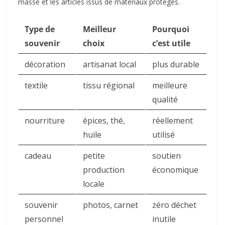
masse et les articles issus de matériaux protégés.
Type de
Meilleur
Pourquoi
souvenir
choix
c’est utile
décoration
artisanat local
plus durable
textile
tissu régional
meilleure
qualité
nourriture
épices, thé,
réellement
huile
utilisé
cadeau
petite
soutien
production
économique
locale
souvenir
photos, carnet
zéro déchet
personnel
inutile