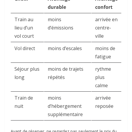
durable
confort
Train au
moins
arrivée en
lieu d’un
d’émissions
centre-
vol court
ville
Vol direct
moins d’escales
moins de
fatigue
Séjour plus
moins de trajets
rythme
long
répétés
plus
calme
Train de
moins
arrivée
nuit
d’hébergement
reposée
supplémentaire
Avant de réserver, ne regardez pas seulement le prix du