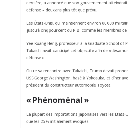
dernière, a annoncé que son gouvernement atteindrait c
défense – deux ans plus tôt que prévu.
Les États-Unis, qui maintiennent environ 60 000 milit
jusqu’à cinq pour cent du PIB, comme les membres de l
Yee Kuang Heng, professeur à la Graduate School of Pub
Takaichi avait « anticipé cet objectif » afin de « désa
défense ».
Outre sa rencontre avec Takaichi, Trump devait pronon
USS George Washington, basé à Yokosuka, et dîner av
président du constructeur automobile Toyota.
« Phénoménal »
La plupart des importations japonaises vers les États
que les 25 % initialement évoqués.