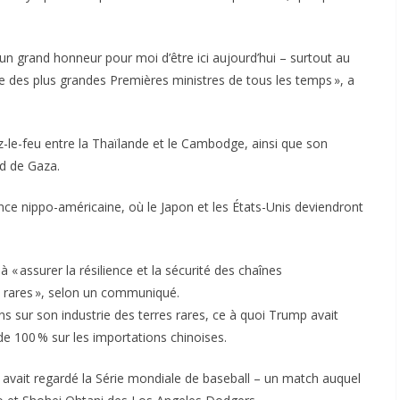
un grand honneur pour moi d’être ici aujourd’hui – surtout au
 des plus grandes Premières ministres de tous les temps », a
z-le-feu entre la Thaïlande et le Cambodge, ainsi que son
rd de Gaza.
iance nippo-américaine, où le Japon et les États-Unis deviendront
« assurer la résilience et la sécurité des chaînes
s rares », selon un communiqué.
ns sur son industrie des terres rares, ce à quoi Trump avait
e 100 % sur les importations chinoises.
l avait regardé la Série mondiale de baseball – un match auquel