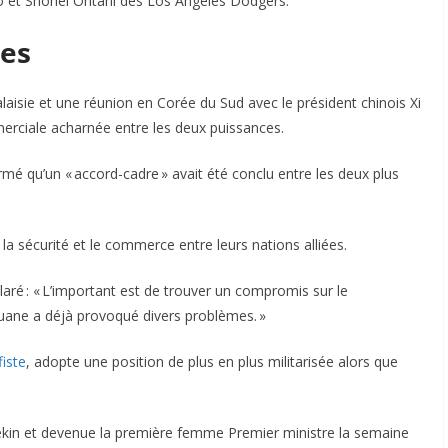
o et Shohei Ohtani des Los Angeles Dodgers.
les
alaisie et une réunion en Corée du Sud avec le président chinois Xi
merciale acharnée entre les deux puissances.
é qu’un « accord-cadre » avait été conclu entre les deux plus
a sécurité et le commerce entre leurs nations alliées.
aré : « L’important est de trouver un compromis sur le
uane a déjà provoqué divers problèmes. »
fiste
, adopte une position de plus en plus militarisée alors que
Pékin et devenue la première femme Premier ministre la semaine