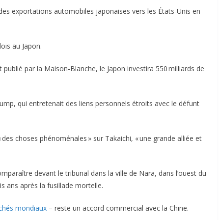
des exportations automobiles japonaises vers les États-Unis en
ois au Japon.
 publié par la Maison-Blanche, le Japon investira 550 milliards de
ump, qui entretenait des liens personnels étroits avec le défunt
« des choses phénoménales » sur Takaichi, « une grande alliée et
araître devant le tribunal dans la ville de Nara, dans l’ouest du
s ans après la fusillade mortelle.
chés mondiaux
– reste un accord commercial avec la Chine.