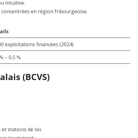
eu intuitive
.
és concentrées en région fribourgeoise.
ails
00 exploitations financées (2024)
 % – 0,5 %
alais (BCVS)
 et stations de ski
.