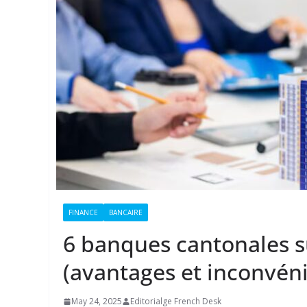
FINANCE
BANCAIRE
6 banques cantonales s
(avantages et inconvéni
May 24, 2025
Editorialge French Desk