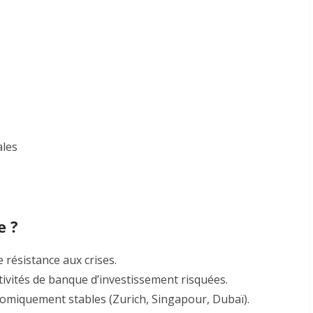
ales
e ?
e résistance aux crises
.
ctivités de banque d’investissement risquées.
miquement stables (Zurich, Singapour, Dubaï).