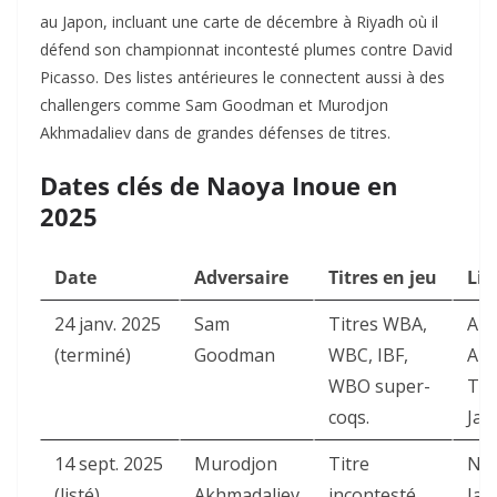
au Japon, incluant une carte de décembre à Riyadh où il
défend son championnat incontesté plumes contre David
Picasso. Des listes antérieures le connectent aussi à des
challengers comme Sam Goodman et Murodjon
Akhmadaliev dans de grandes défenses de titres.
Dates clés de Naoya Inoue en
2025
Date
Adversaire
Titres en jeu
Lie
24 janv. 2025
Sam
Titres WBA,
Ari
(terminé)
Goodman
WBC, IBF,
Are
WBO super-
Tok
coqs.
Jap
14 sept. 2025
Murodjon
Titre
Nag
(listé)
Akhmadaliev
incontesté
Jap