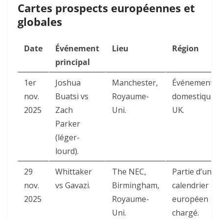
Cartes prospects européennes et
globales
Date
Événement
Lieu
Région
principal
1er
Joshua
Manchester,
Événement
nov.
Buatsi vs
Royaume-
domestique
2025
Zach
Uni.
UK.
Parker
(léger-
lourd).
29
Whittaker
The NEC,
Partie d’un
nov.
vs Gavazi.
Birmingham,
calendrier
2025
Royaume-
européen
Uni.
chargé.