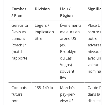
Combat
Division
Lieu /
Significa
/ Plan
Région
Gervonta
Légers /
Événements
Place Dav
Davis vs
implication
majeurs en
contre un
Lamont
titre
arène US
autre
Roach Jr
(ex.
adversair
(match
Brooklyn
niveau tit
rapporté)
ou Las
avec une
Vegas)
valeur
souvent
nominativ
liés.
Combats
135-140 lb
Marchés
Garde Dav
futurs
pay-per-
dans la
non
view US
discussio