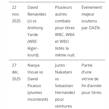
22
David
Plusieurs
Événement
nov.
Benavidez
autres
majeur
2025
(c) vs
combats
soutenu
Anthony
pour titres
par DAZN.
Yarde
WBC, WBA
(WBC
et WBO
léger-
listés la
lourd).
même nuit.
27
Naoya
Junto
Partie
déc.
Inoue vs
Nakatani
d’une
2025
David
vs
vitrine de
Picasso
Sebastian
fin d’année
(plumes
Hernandez
pour titres.
incontesté).
pour
ceintures