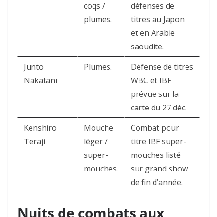
coqs /
défenses de
plumes.
titres au Japon
et en Arabie
saoudite.
Junto
Plumes.
Défense de titres
Nakatani
WBC et IBF
prévue sur la
carte du 27 déc.
Kenshiro
Mouche
Combat pour
Teraji
léger /
titre IBF super-
super-
mouches listé
mouches.
sur grand show
de fin d’année.
Nuits de combats aux