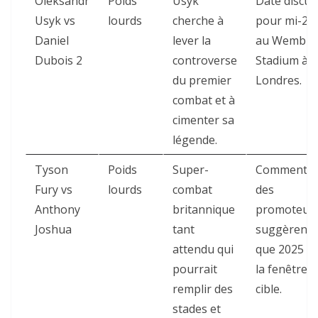
Oleksandr
Poids
Usyk
Date discut
Usyk vs
lourds
cherche à
pour mi-20
Daniel
lever la
au Wemble
Dubois 2
controverse
Stadium à
du premier
Londres.
combat et à
cimenter sa
légende.
Tyson
Poids
Super-
Commentai
Fury vs
lourds
combat
des
Anthony
britannique
promoteur
Joshua
tant
suggèrent
attendu qui
que 2025 es
pourrait
la fenêtre
remplir des
cible.
stades et