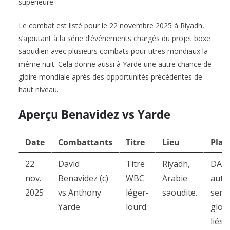
supérieure.
Le combat est listé pour le 22 novembre 2025 à Riyadh,
s’ajoutant à la série d’événements chargés du projet boxe
saoudien avec plusieurs combats pour titres mondiaux la
même nuit. Cela donne aussi à Yarde une autre chance de
gloire mondiale après des opportunités précédentes de
haut niveau.
Aperçu Benavidez vs Yarde
Date
Combattants
Titre
Lieu
Plat
22
David
Titre
Riyadh,
DAZN
nov.
Benavidez (c)
WBC
Arabie
autr
2025
vs Anthony
léger-
saoudite.
servi
Yarde
lourd.
glob
liés 