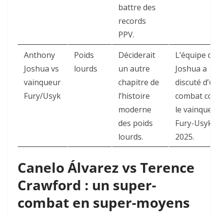
battre des
records
PPV.
Anthony
Poids
Déciderait
L’équipe de
Joshua vs
lourds
un autre
Joshua a
vainqueur
chapitre de
discuté d’u
Fury/Usyk
l’histoire
combat con
moderne
le vainqueu
des poids
Fury-Usyk 
lourds.
2025.
Canelo Álvarez vs Terence
Crawford : un super-
combat en super-moyens