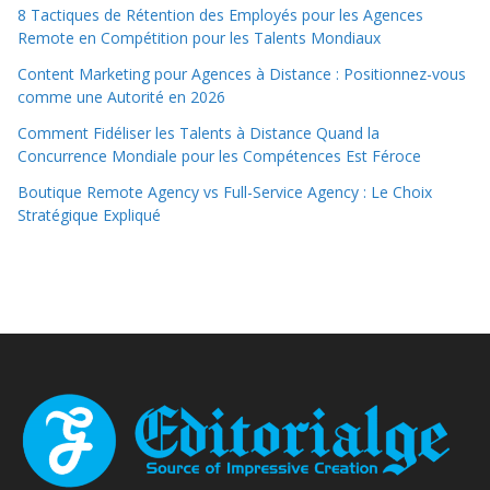
8 Tactiques de Rétention des Employés pour les Agences
Remote en Compétition pour les Talents Mondiaux
Content Marketing pour Agences à Distance : Positionnez-vous
comme une Autorité en 2026
Comment Fidéliser les Talents à Distance Quand la
Concurrence Mondiale pour les Compétences Est Féroce
Boutique Remote Agency vs Full-Service Agency : Le Choix
Stratégique Expliqué