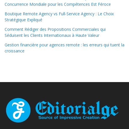
Concurrence Mondiale pour les Compétences Est Féroce
Boutique Remote Agency vs Full-Service Agency : Le Choix
Stratégique Expliqué
Comment Rédiger des Propositions Commerciales qui
Séduisent les Clients Internationaux à Haute Valeur
Gestion financière pour agences remote : les erreurs qui tuent la
croissance