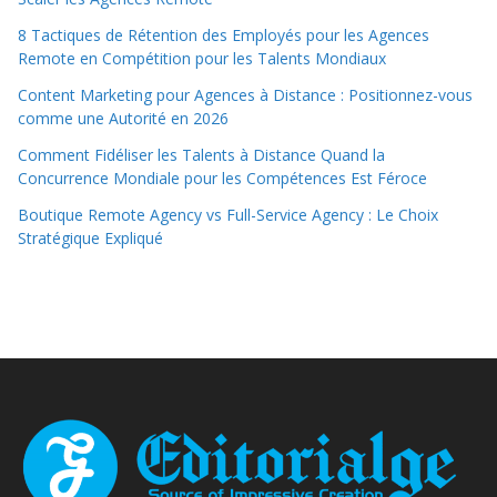
8 Tactiques de Rétention des Employés pour les Agences
Remote en Compétition pour les Talents Mondiaux
Content Marketing pour Agences à Distance : Positionnez-vous
comme une Autorité en 2026
Comment Fidéliser les Talents à Distance Quand la
Concurrence Mondiale pour les Compétences Est Féroce
Boutique Remote Agency vs Full-Service Agency : Le Choix
Stratégique Expliqué