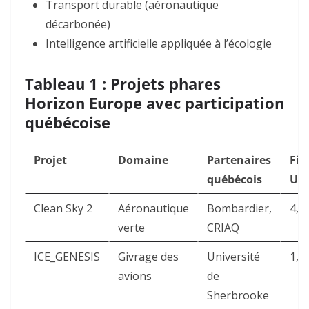
Transport durable
(aéronautique
décarbonée)
Intelligence artificielle appliquée à l’écologie
Tableau 1 : Projets phares
Horizon Europe avec participation
québécoise
Projet
Domaine
Partenaires
Fi
québécois
UE
Clean Sky 2
Aéronautique
Bombardier,
4,2
verte
CRIAQ
ICE_GENESIS
Givrage des
Université
1,8
avions
de
Sherbrooke