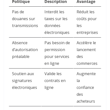
Politique
Description
Avantage
Pas de
Interdit les
Réduit les
douanes sur
taxes sur les
coûts pour
transmissions
données
les
électroniques
entreprises
Absence
Pas besoin de
Accélère le
d’autorisation
permission
lancement
préalable
pour services
des
en ligne
commerces
Soutien aux
Valide les
Augmente
signatures
contrats en
la
électroniques
ligne
confiance
des
acheteurs