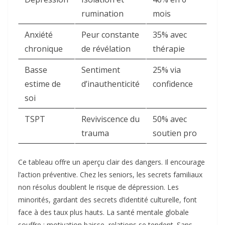
rumination
mois ​
Anxiété
Peur constante
35% avec
chronique
de révélation
thérapie ​
Basse
Sentiment
25% via
estime de
d’inauthenticité
confidence ​
soi
TSPT
Reviviscence du
50% avec
trauma
soutien pro ​
Ce tableau offre un aperçu clair des dangers. Il encourage
l’action préventive. Chez les seniors, les secrets familiaux
non résolus doublent le risque de dépression. Les
minorités, gardant des secrets d’identité culturelle, font
face à des taux plus hauts. La santé mentale globale
souffre : motivation baisse, relations se tendent. Sans