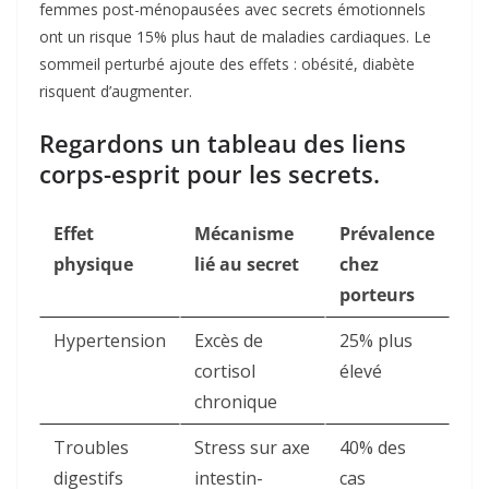
femmes post-ménopausées avec secrets émotionnels
ont un risque 15% plus haut de maladies cardiaques. Le
sommeil perturbé ajoute des effets : obésité, diabète
risquent d’augmenter.
Regardons un tableau des liens
corps-esprit pour les secrets.
Effet
Mécanisme
Prévalence
physique
lié au secret
chez
porteurs
Hypertension
Excès de
25% plus
cortisol
élevé ​
chronique
Troubles
Stress sur axe
40% des
digestifs
intestin-
cas ​