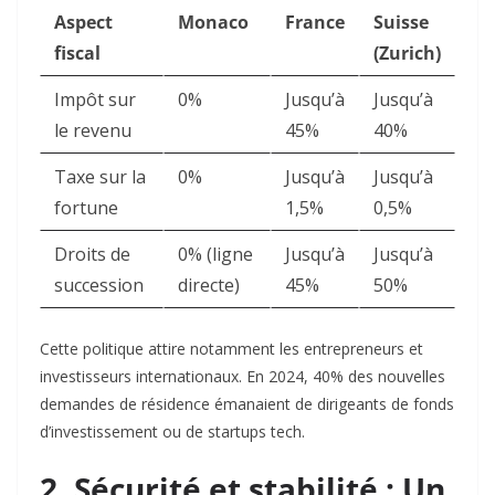
Aspect
Monaco
France
Suisse
fiscal
(Zurich)
Impôt sur
0%
Jusqu’à
Jusqu’à
le revenu
45%
40%
Taxe sur la
0%
Jusqu’à
Jusqu’à
fortune
1,5%
0,5%
Droits de
0% (ligne
Jusqu’à
Jusqu’à
succession
directe)
45%
50%
Cette politique attire notamment les entrepreneurs et
investisseurs internationaux. En 2024, 40% des nouvelles
demandes de résidence émanaient de dirigeants de fonds
d’investissement ou de startups tech
.
2. Sécurité et stabilité : Un