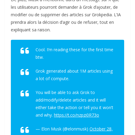
les utilisateurs pourront demander à Grok d’ajouter, de
modifier ou de supprimer des articles sur Grokpedia. L’IA
prendra alors la décision d’agir ou de refuser, tout en
expliquant sa raison.
Cool. I’m reading these for the first time
btw.
Grok generated about 1M articles using
a lot of compute.
You will be able to ask Grok to
add/modify/delete articles and it will
either take the action or tell you it won’t
and why.
https://t.co/nzpzi0R73o
— Elon Musk (@elonmusk)
October 28,