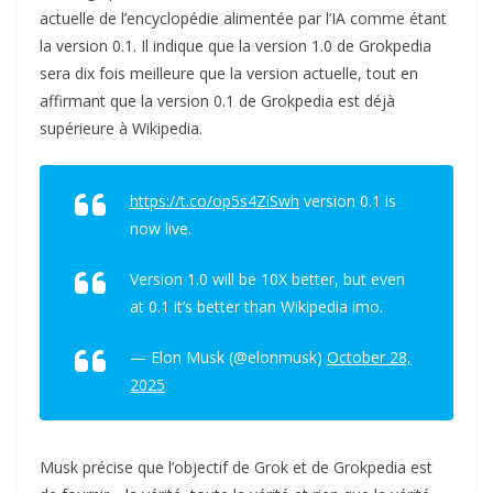
actuelle de l’encyclopédie alimentée par l’IA comme étant
la version 0.1. Il indique que la version 1.0 de Grokpedia
sera dix fois meilleure que la version actuelle, tout en
affirmant que la version 0.1 de Grokpedia est déjà
supérieure à Wikipedia.
https://t.co/op5s4ZiSwh
version 0.1 is
now live.
Version 1.0 will be 10X better, but even
at 0.1 it’s better than Wikipedia imo.
— Elon Musk (@elonmusk)
October 28,
2025
Musk précise que l’objectif de Grok et de Grokpedia est