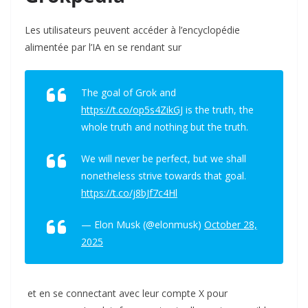
Les utilisateurs peuvent accéder à l’encyclopédie
alimentée par l’IA en se rendant sur
The goal of Grok and
https://t.co/op5s4ZikGJ
is the truth, the
whole truth and nothing but the truth.
We will never be perfect, but we shall
nonetheless strive towards that goal.
https://t.co/j8bJf7c4Hl
— Elon Musk (@elonmusk)
October 28,
2025
et en se connectant avec leur compte X pour