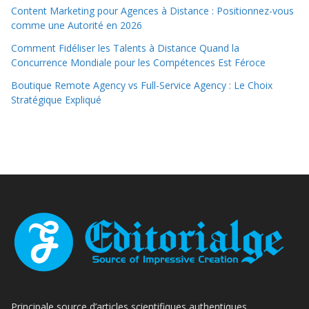
Content Marketing pour Agences à Distance : Positionnez-vous
comme une Autorité en 2026
Comment Fidéliser les Talents à Distance Quand la
Concurrence Mondiale pour les Compétences Est Féroce
Boutique Remote Agency vs Full-Service Agency : Le Choix
Stratégique Expliqué
Principale source d’articles scientifiques authentiques