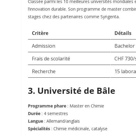
Classée parmi les 10 meilleures universités mondiales e
l’innovation durable. Son programme de master combin
stages chez des partenaires comme Syngenta
.
Critère
Détails
Admission
Bachelor 
Frais de scolarité
CHF 730/
Recherche
15 labora
3. Université de Bâle
Programme phare
: Master en Chimie
Durée
: 4 semestres
Langue
: Allemand/anglais
Spécialités
: Chimie médicinale, catalyse