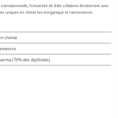
ranslationnelle, l’Université de Bâle collabore étroitement avec
les uniques en chimie bio-inorganique et nanosciences
.
en chimie
semestre
harma (70% des diplômés)