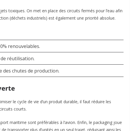
jets toxiques. On met en place des circuits fermés pour l’eau afin
ction (déchets industriels) est également une priorité absolue.
00% renouvelables.
de réutilisation.
e des chutes de production.
verte
iser le cycle de vie d’un produit durable, il faut réduire les
ircuits courts.
port maritime sont préférables à l’avion. Enfin, le packaging joue
e transporter plus d’unités en un seul trajet, réduisant ainsi les