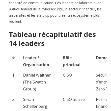
capacité de communication. Ces leaders collaborent avec
l’Office fédéral de la cybersécurité, le secteur financier, les
universités et les start-up pour créer un écosystème plus
résilient.​
Tableau récapitulatif des
14 leaders
#
Leader /
Rôle
Domain
Organisation
principal
1
Daniel Walther
CISO
Sécurité
(The Swatch
d’entrep
Group)
Zero Tru
2
Silvan
CISO Suisse
Résilien
Schellenberg
financiè