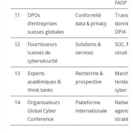
FADP ​
11
DPOs
Conformité
Transfe
d’entreprises
data & privacy
données
suisses globales
DPIA ​
12
Fournisseurs
Solutions &
SOC, MS
suisses de
services
cloud sec
cybersécurité
13
Experts
Recherche &
Marché 
académiques &
prospective
tendanc
think tanks
cyber ​
14
Organisateurs
Plateforme
Networ
Global Cyber
internationale
agenda
Conference
stratégi