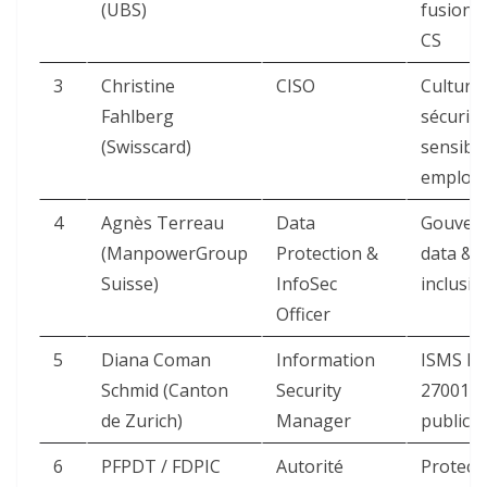
(UBS)
fusion 
CS ​
3
Christine
CISO
Culture
Fahlberg
sécurité
(Swisscard)
sensibil
employés
4
Agnès Terreau
Data
Gouver
(ManpowerGroup
Protection &
data &
Suisse)
InfoSec
inclusion
Officer
5
Diana Coman
Information
ISMS IS
Schmid (Canton
Security
27001 s
de Zurich)
Manager
public ​
6
PFPDT / FDPIC
Autorité
Protect