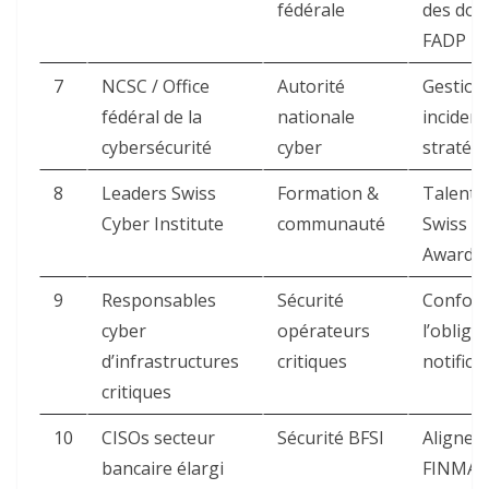
fédérale
des don
FADP ​
7
NCSC / Office
Autorité
Gestion
fédéral de la
nationale
incident
cybersécurité
cyber
stratégie
8
Leaders Swiss
Formation &
Talents
Cyber Institute
communauté
Swiss C
Awards ​
9
Responsables
Sécurité
Conform
cyber
opérateurs
l’obliga
d’infrastructures
critiques
notificat
critiques
10
CISOs secteur
Sécurité BFSI
Alignem
bancaire élargi
FINMA 