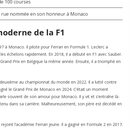
de 100 courses
F1, rue nommée en son honneur à Monaco
 moderne de la F1
97 à Monaco. Il pilote pour Ferrari en Formule 1. Leclerc a
vi les échelons rapidement. En 2018, il a débuté en F1 avec Sauber.
er Grand Prix en Belgique la même année. Ensuite, il a triomphé en
ini deuxième au championnat du monde en 2022. Il a lutté contre
 gagné le Grand Prix de Monaco en 2024. C’était un moment
arle souvent de son amour pour Monaco. Il y vit et s’entraîne là-
soutenu dans sa carrière. Malheureusement, son père est décédé en
 rejoint l’académie Ferrari jeune. Il a gagné en Formule 2 en 2017.