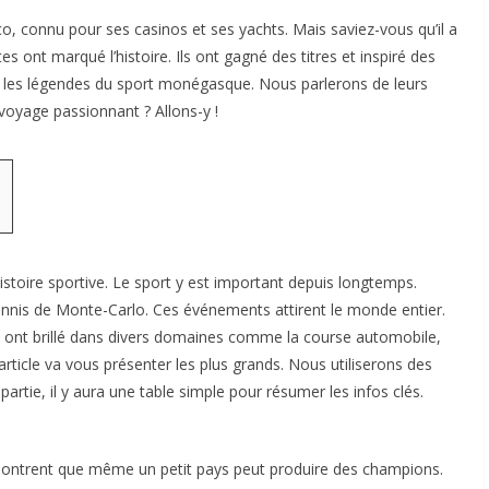
 connu pour ses casinos et ses yachts. Mais saviez-vous qu’il a
s ont marqué l’histoire. Ils ont gagné des titres et inspiré des
rir les légendes du sport monégasque. Nous parlerons de leurs
n voyage passionnant ? Allons-y !
histoire sportive. Le sport y est important depuis longtemps.
nnis de Monte-Carlo. Ces événements attirent le monde entier.
ls ont brillé dans divers domaines comme la course automobile,
 article va vous présenter les plus grands. Nous utiliserons des
 partie, il y aura une table simple pour résumer les infos clés.
 montrent que même un petit pays peut produire des champions.