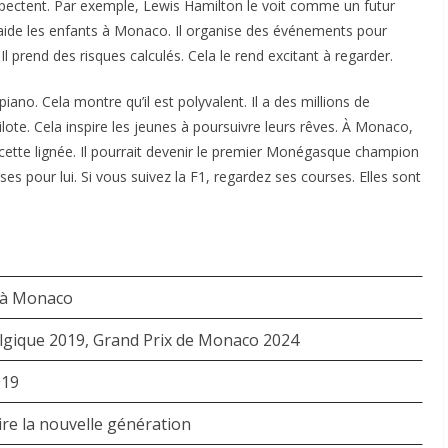
espectent. Par exemple, Lewis Hamilton le voit comme un futur
l aide les enfants à Monaco. Il organise des événements pour
Il prend des risques calculés. Cela le rend excitant à regarder.
iano. Cela montre qu’il est polyvalent. Il a des millions de
pilote. Cela inspire les jeunes à poursuivre leurs rêves. À Monaco,
 cette lignée. Il pourrait devenir le premier Monégasque champion
s pour lui. Si vous suivez la F1, regardez ses courses. Elles sont
 à Monaco
lgique 2019, Grand Prix de Monaco 2024
019
ire la nouvelle génération