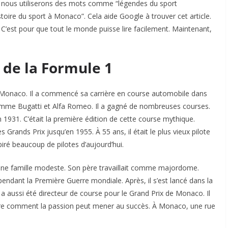
SEO, nous utiliserons des mots comme “légendes du sport
ire du sport à Monaco”. Cela aide Google à trouver cet article.
 C’est pour que tout le monde puisse lire facilement. Maintenant,
r de la Formule 1
 à Monaco. Il a commencé sa carrière en course automobile dans
omme Bugatti et Alfa Romeo. Il a gagné de nombreuses courses.
1931. C’était la première édition de cette course mythique.
s Grands Prix jusqu’en 1955. À 55 ans, il était le plus vieux pilote
piré beaucoup de pilotes d’aujourd’hui.
 d’une famille modeste. Son père travaillait comme majordome.
 pendant la Première Guerre mondiale. Après, il s’est lancé dans la
 a aussi été directeur de course pour le Grand Prix de Monaco. Il
tre comment la passion peut mener au succès. À Monaco, une rue