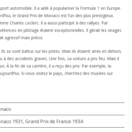
sport automobile. Il a aidé à populariser la Formule 1 en Europe.
rd’hui, le Grand Prix de Monaco est l’un des plus prestigieux.
 Charles Leclerc. Il a aussi participé à des rallyes. Par
tences en pilotage étaient exceptionnelles. Il gérait les virages
it agressif mais précis.
ls se sont battus sur les pistes. Mais ils étaient amis en dehors.
u à des accidents graves. Une fois, sa voiture a pris feu. Mais il
s. À la fin de sa carrière, il a reçu des prix. Par exemple, la
jourd’hui. Si vous visitez le pays, cherchez des musées sur
onaco
naco 1931, Grand Prix de France 1934