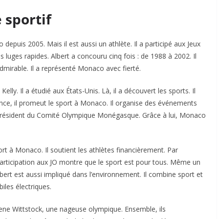
e sportif
 depuis 2005. Mais il est aussi un athlète. Il a participé aux Jeux
 luges rapides. Albert a concouru cinq fois : de 1988 à 2002. Il
mirable. Il a représenté Monaco avec fierté.
 Kelly. Il a étudié aux États-Unis. Là, il a découvert les sports. Il
prince, il promeut le sport à Monaco. Il organise des événements
i président du Comité Olympique Monégasque. Grâce à lui, Monaco
ort à Monaco. Il soutient les athlètes financièrement. Par
participation aux JO montre que le sport est pour tous. Même un
ert est aussi impliqué dans l’environnement. Il combine sport et
les électriques.
rlene Wittstock, une nageuse olympique. Ensemble, ils