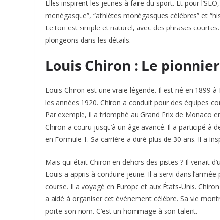
Elles inspirent les jeunes à faire du sport. Et pour l’
monégasque”, “athlètes monégasques célèbres” et “histo
Le ton est simple et naturel, avec des phrases courtes.
plongeons dans les détails.
Louis Chiron : Le pionnie
Louis Chiron est une vraie légende. Il est né en 1899
les années 1920. Chiron a conduit pour des équipes c
Par exemple, il a triomphé au Grand Prix de Monaco en 
Chiron a couru jusqu’à un âge avancé. Il a participé à de
en Formule 1. Sa carrière a duré plus de 30 ans. Il a ins
Mais qui était Chiron en dehors des pistes ? Il venait
Louis a appris à conduire jeune. Il a servi dans l’armée
course. Il a voyagé en Europe et aux États-Unis. Chiron
a aidé à organiser cet événement célèbre. Sa vie mon
porte son nom. C’est un hommage à son talent.