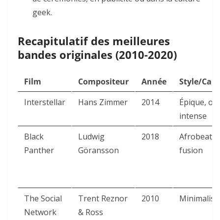
geek.
Recapitulatif des meilleures
bandes originales (2010-2020)
Film
Compositeur
Année
Style/Cara
Interstellar
Hans Zimmer
2014
Épique, or
intense
Black
Ludwig
2018
Afrobeat, 
Panther
Göransson
fusion
The Social
Trent Reznor
2010
Minimalism
Network
& Ross