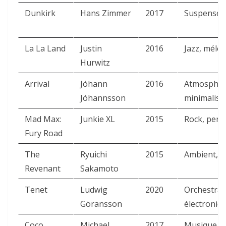
Dunkirk
Hans Zimmer
2017
Suspense 
La La Land
Justin
2016
Jazz, mélo
Hurwitz
Arrival
Jóhann
2016
Atmosphér
Jóhannsson
minimalist
Mad Max:
Junkie XL
2015
Rock, perc
Fury Road
The
Ryuichi
2015
Ambient, a
Revenant
Sakamoto
Tenet
Ludwig
2020
Orchestral
Göransson
électroniq
Coco
Michael
2017
Musique m