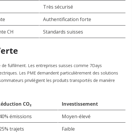
Très sécurisé
nte
Authentification forte
nte CH
Standards suisses
Verte
re de fulfilment. Les entreprises suisses comme 7Days
électriques. Les PME demandent particulièrement des solutions
sommateurs privilégient les produits transportés de manière
éduction CO₂
Investissement
40% émissions
Moyen-élevé
25% trajets
Faible