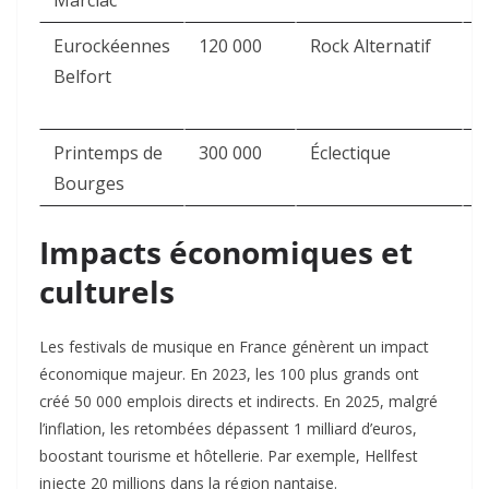
Marciac
Eurockéennes
120 000
Rock Alternatif
T
Belfort
d
B
Printemps de
300 000
Éclectique
C
Bourges
Impacts économiques et
culturels
Les festivals de musique en France génèrent un impact
économique majeur. En 2023, les 100 plus grands ont
créé 50 000 emplois directs et indirects. En 2025, malgré
l’inflation, les retombées dépassent 1 milliard d’euros,
boostant tourisme et hôtellerie. Par exemple, Hellfest
injecte 20 millions dans la région nantaise.​