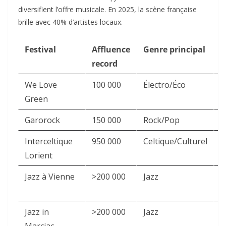
diversifient l’offre musicale. En 2025, la scène française
brille avec 40% d’artistes locaux.​
Festival
Affluence
Genre principal
R
record
We Love
100 000
Électro/Éco
P
Green
Garorock
150 000
Rock/Pop
G
Interceltique
950 000
Celtique/Culturel
B
Lorient
Jazz à Vienne
>200 000
Jazz
I
Jazz in
>200 000
Jazz
G