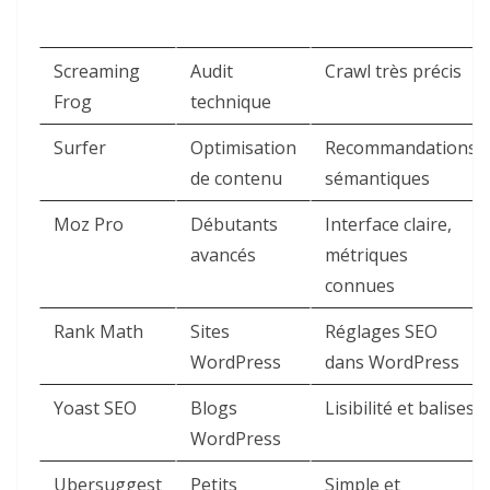
Screaming
Audit
Crawl très précis
Frog
technique
Surfer
Optimisation
Recommandations
de contenu
sémantiques
Moz Pro
Débutants
Interface claire,
avancés
métriques
connues
Rank Math
Sites
Réglages SEO
WordPress
dans WordPress
Yoast SEO
Blogs
Lisibilité et balises
WordPress
Ubersugge
st
Petits
Simple et