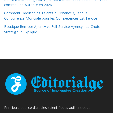
comme une Autorité en 2026
Comment Fidéliser les Talents à Distance Quand la
Concurrence Mondiale pour les Compétences Est Féroce
Boutique Remote Agency vs Full-Service Agency : Le Choix
Stratégique Expliqué
Principale source d’articles scientifiques authentiques