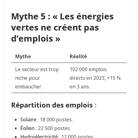
Mythe 5 : « Les énergies
vertes ne créent pas
d’emplois »
Mythe
Réalité
Le secteur est trop
102 000 emplois
niche pour
directs en 2023, +15 %
embaucher.
en 3 ans
.
Répartition des emplois
:
Solaire
:
18 000
postes.
Éolien
:
22 500
postes.
Hydroélectricité
:
12 000
postes
.