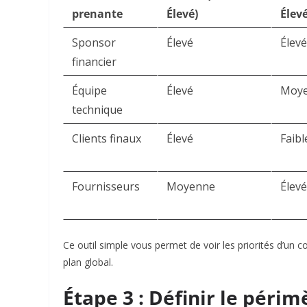
prenante
Élevé)
Élev
Sponsor
Élevé
Élev
financier
Équipe
Élevé
Moy
technique
Clients finaux
Élevé
Faibl
Fournisseurs
Moyenne
Élev
Ce outil simple vous permet de voir les priorités d’un co
plan global.​
Étape 3 : Définir le périm