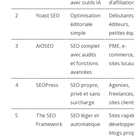
avec outils IA
d’affiliation
2
Yoast SEO
Optimisation
Débutants,
éditoriale
éditeurs,
simple
petites équi
3
AIOSEO
SEO complet
PME, e-
avec audits
commerce,
et fonctions
sites locaux
avancées
4
SEOPress
SEO propre,
Agences,
privé et sans
freelances,
surcharge
sites clients
5
The SEO
SEO léger et
Sites rapides
Framework
automatique
développeur
blogs propr