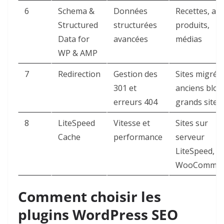
6
Schema &
Données
Recettes, avi
Structured
structurées
produits,
Data for
avancées
médias
WP & AMP
7
Redirection
Gestion des
Sites migrés,
301 et
anciens blog
erreurs 404
grands sites
8
LiteSpeed
Vitesse et
Sites sur
Cache
performance
serveur
LiteSpeed,
WooCommer
Comment choisir les
plugins WordPress SEO