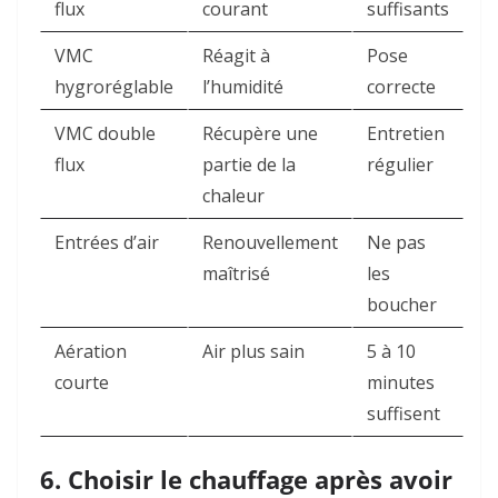
flux
courant
suffisants
VMC
Réagit à
Pose
hygroréglable
l’humidité
correcte
VMC double
Récupère une
Entretien
flux
partie de la
régulier
chaleur
Entrées d’air
Renouvellement
Ne pas
maîtrisé
les
boucher
Aération
Air plus sain
5 à 10
courte
minutes
suffisent
6. Choisir le chauffage après avoir