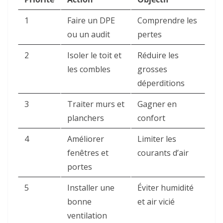
1
Faire un DPE
Comprendre les
ou un audit
pertes
2
Isoler le toit et
Réduire les
les combles
grosses
déperditions
3
Traiter murs et
Gagner en
planchers
confort
4
Améliorer
Limiter les
fenêtres et
courants d’air
portes
5
Installer une
Éviter humidité
bonne
et air vicié
ventilation