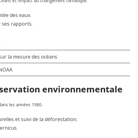
océans et l’impact du changement climatique.
ntée des eaux.
r ses rapports
.
s
sur la mesure des océans
 NOAA
observation environnementale
 dans les années 1980.
elles et suivi de la déforestation.
ernicus
.