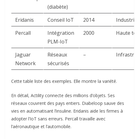
(diabète)
Eridanis
Conseil IoT
2014
Industrie
Percall
Intégration
2000
Haute te
PLM-IoT
Jaguar
Réseaux
–
Infrastru
Network
sécurisés
Cette table liste des exemples. Elle montre la variété.
En détail, Actility connecte des millions d’objets. Ses
réseaux couvrent des pays entiers. Diabeloop sauve des
vies en automatisant l’insuline. Eridanis aide les firmes à
adopter l’IoT sans erreurs. Percall travaille avec
l’aéronautique et l’automobile.