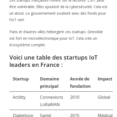
Les startups françaises misent sur la sécurité. L’IoT peut
être vulnérable. Elles ajoutent de la cybersécurité. Cela est
un atout. Le gouvernement soutient avec des fonds pour
l’IoT vert.
Paris et d’autres villes hébergent ces startups. Grenoble
est fort en microélectronique pour IoT. Cela crée un
écosystème complet.
Voici une table des startups IoT
leaders en France :
Startup
Domaine
Année de
Impact
principal
fondation
Actility
Connexions
2010
Global
LoRaWAN
Diabeloop
Santé
2015
Médical