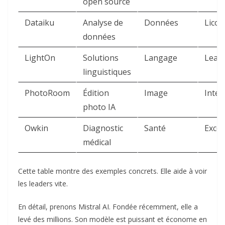
open source
Dataiku
Analyse de
Données
Lico
données
LightOn
Solutions
Langage
Lead
linguistiques
PhotoRoom
Édition
Image
Inter
photo IA
Owkin
Diagnostic
Santé
Excel
médical
Cette table montre des exemples concrets. Elle aide à voir
les leaders vite.
En détail, prenons Mistral AI. Fondée récemment, elle a
levé des millions. Son modèle est puissant et économe en