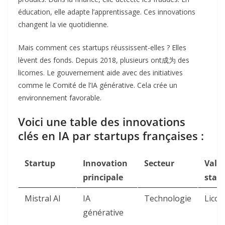
éducation, elle adapte l’apprentissage. Ces innovations
changent la vie quotidienne.
Mais comment ces startups réussissent-elles ? Elles
lèvent des fonds. Depuis 2018, plusieurs ont成为 des
licornes. Le gouvernement aide avec des initiatives
comme le Comité de l’IA générative. Cela crée un
environnement favorable.
Voici une table des innovations
clés en IA par startups françaises :
Startup
Innovation
Secteur
Vale
principale
stat
Mistral AI
IA
Technologie
Lico
générative