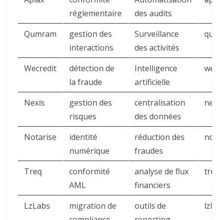
réglementaire
des audits
Qumram
gestion des
Surveillance
qum
interactions
des activités
Wecredit
détection de
Intelligence
wec
la fraude
artificielle
Nexis
gestion des
centralisation
nexi
risques
des données
Notarise
identité
réduction des
not
numérique
fraudes
Treq
conformité
analyse de flux
treq
AML
financiers
LzLabs
migration de
outils de
lzla
compliance
reporting