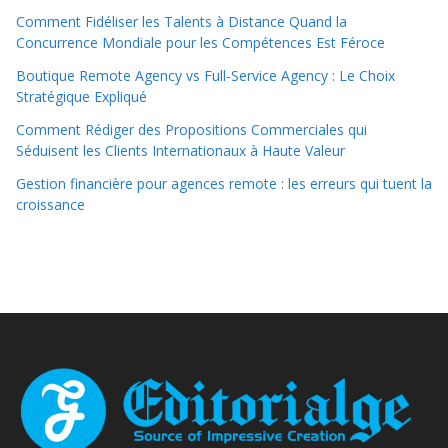
Comment Fidéliser les Talents à Distance Quand la
Concurrence Mondiale pour les Compétences Est Féroce
Boutique Remote Agency vs Full-Service Agency : Le Choix
Stratégique Expliqué
Comment Rédiger des Propositions Commerciales qui
Séduisent les Clients Internationaux à Haute Valeur
Gestion financière pour agences remote : les erreurs qui tuent la
croissance