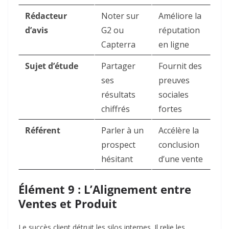
Rédacteur
Noter sur
Améliore la
d’avis
G2 ou
réputation
Capterra
en ligne
Sujet d’étude
Partager
Fournit des
ses
preuves
résultats
sociales
chiffrés
fortes
Référent
Parler à un
Accélère la
prospect
conclusion
hésitant
d’une vente
Élément 9 : L’Alignement entre
Ventes et Produit
Le succès client détruit les silos internes. Il relie les