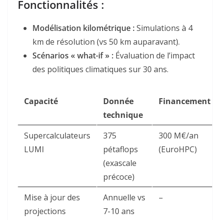
Fonctionnalités :
Modélisation kilométrique :
Simulations à 4
km de résolution (vs 50 km auparavant)
.
Scénarios « what-if » :
Évaluation de l’impact
des politiques climatiques sur 30 ans
.
Capacité
Donnée
Financement
technique
Supercalculateurs
375
300 M€/an
LUMI
pétaflops
(EuroHPC)
(exascale
précoce)
Mise à jour des
Annuelle vs
–
projections
7-10 ans