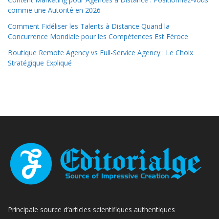
comme une Autorité en 2026
Comment Fidéliser les Talents à Distance Quand la
Concurrence Mondiale pour les Compétences Est Féroce
Boutique Remote Agency vs Full-Service Agency : Le Choix
Stratégique Expliqué
Principale source d’articles scientifiques authentiques