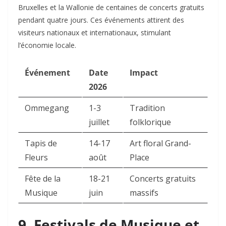
Bruxelles et la Wallonie de centaines de concerts gratuits
pendant quatre jours. Ces événements attirent des
visiteurs nationaux et internationaux, stimulant
l’économie locale.​
Événement
Date
Impact
2026
Ommegang
1-3
Tradition
juillet
folklorique
Tapis de
14-17
Art floral Grand-
Fleurs
août
Place
Fête de la
18-21
Concerts gratuits
Musique
juin
massifs
9. Festivals de Musique et