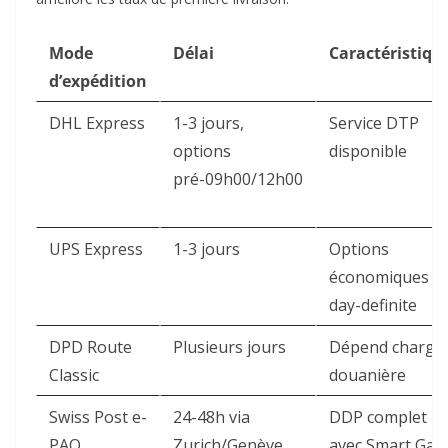
Mode
Délai
Caractéristiqu
d’expédition
DHL Express
1-3 jours,
Service DTP
options
disponible ​
pré-09h00/12h00
UPS Express
1-3 jours ​
Options
économiques
day-definite ​
DPD Route
Plusieurs jours ​
Dépend charge
Classic
douanière ​
Swiss Post e-
24-48h via
DDP complet
PAQ
Zurich/Genève ​
avec Smart Gat