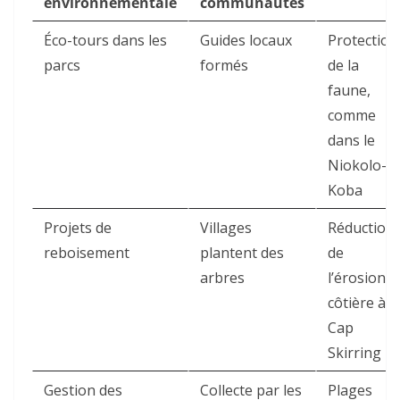
environnementale
communautés
Éco-tours dans les
Guides locaux
Protection
parcs
formés
de la
faune,
comme
dans le
Niokolo-
Koba
Projets de
Villages
Réduction
reboisement
plantent des
de
arbres
l’érosion
côtière à
Cap
Skirring
Gestion des
Collecte par les
Plages