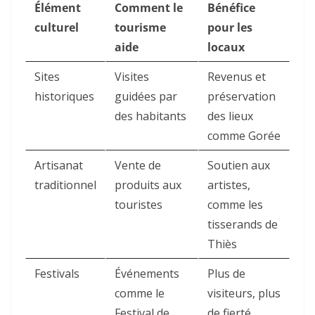
Élément
Comment le
Bénéfice
culturel
tourisme
pour les
aide
locaux
Sites
Visites
Revenus et
historiques
guidées par
préservation
des habitants
des lieux
comme Gorée
Artisanat
Vente de
Soutien aux
traditionnel
produits aux
artistes,
touristes
comme les
tisserands de
Thiès
Festivals
Événements
Plus de
comme le
visiteurs, plus
Festival de
de fierté