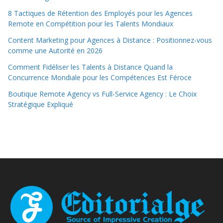
8 Tactiques de Rétention des Employés pour les Agences
Remote en Compétition pour les Talents Mondiaux
Content Marketing pour Agences à Distance : Positionnez-vous
comme une Autorité en 2026
Comment Fidéliser les Talents à Distance Quand la
Concurrence Mondiale pour les Compétences Est Féroce
Boutique Remote Agency vs Full-Service Agency : Le Choix
Stratégique Expliqué