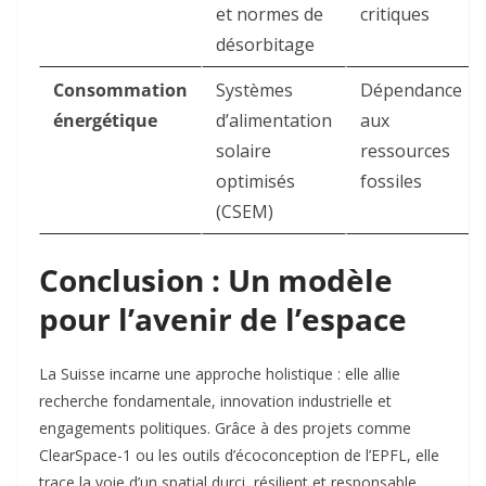
et normes de
critiques
désorbitage
Consommation
Systèmes
Dépendance
énergétique
d’alimentation
aux
solaire
ressources
optimisés
fossiles
(CSEM)
Conclusion : Un modèle
pour l’avenir de l’espace
La Suisse incarne une approche holistique : elle allie
recherche fondamentale, innovation industrielle et
engagements politiques. Grâce à des projets comme
ClearSpace-1 ou les outils d’écoconception de l’EPFL, elle
trace la voie d’un spatial durci, résilient et responsable.