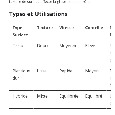
texture de surface affecte la glisse et le contrôle.​
Types et Utilisations
Type
Texture
Vitesse
Contrôle
Me
Surface
Po
Tissu
Douce
Moyenne
Élevé
FP
ta
pr
Plastique
Lisse
Rapide
Moyen
FP
dur
ra
fli
Hybride
Mixte
Équilibrée
Équilibré
Us
po