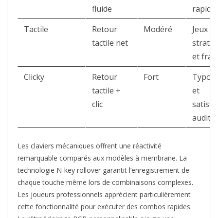
fluide
rapides
Tactile
Retour
Modéré
Jeux
tactile net
straté
et frap
Clicky
Retour
Fort
Typog
tactile +
et
clic
satisfa
auditive
Les claviers mécaniques offrent une réactivité
remarquable comparés aux modèles à membrane. La
technologie N-key rollover garantit l’enregistrement de
chaque touche même lors de combinaisons complexes.
Les joueurs professionnels apprécient particulièrement
cette fonctionnalité pour exécuter des combos rapides.