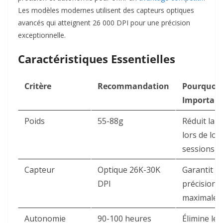
Les modèles modernes utilisent des capteurs optiques
avancés qui atteignent 26 000 DPI pour une précision
exceptionnelle.​
Caractéristiques Essentielles
Critère
Recommandation
Pourquoi 
Importan
Poids
55-88g
Réduit la f
lors de lo
sessions ​
Capteur
Optique 26K-30K
Garantit u
DPI
précision
maximale ​
Autonomie
90-100 heures
Élimine les