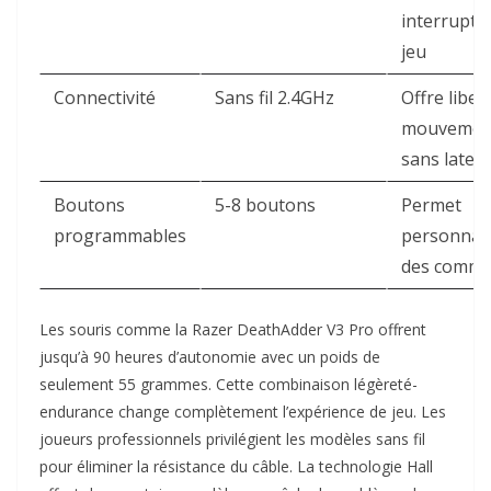
interrupti
jeu ​
Connectivité
Sans fil 2.4GHz
Offre liber
mouvemen
sans latenc
Boutons
5-8 boutons
Permet
programmables
personnali
des comma
Les souris comme la Razer DeathAdder V3 Pro offrent
jusqu’à 90 heures d’autonomie avec un poids de
seulement 55 grammes. Cette combinaison légèreté-
endurance change complètement l’expérience de jeu. Les
joueurs professionnels privilégient les modèles sans fil
pour éliminer la résistance du câble. La technologie Hall