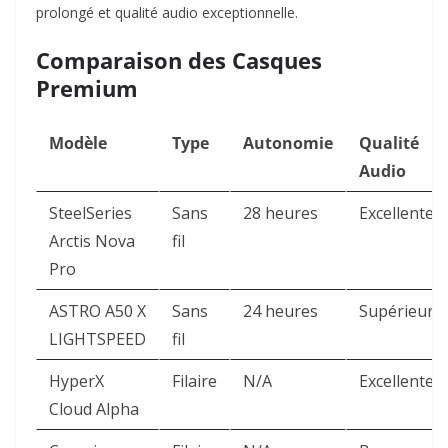
prolongé et qualité audio exceptionnelle.​
Comparaison des Casques
Premium
Modèle
Type
Autonomie
Qualité
Audio
SteelSeries
Sans
28 heures
Excellente
Arctis Nova
fil
Pro
ASTRO A50 X
Sans
24 heures
Supérieure
LIGHTSPEED
fil
HyperX
Filaire
N/A
Excellente
Cloud Alpha