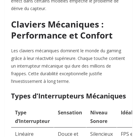
effect dans certains modèles empêche le problème de
dérive du capteur.​
Claviers Mécaniques :
Performance et Confort
Les claviers mécaniques dominent le monde du gaming
grâce à leur réactivité supérieure. Chaque touche contient
un interrupteur mécanique qui dure des millions de
frappes. Cette durabilité exceptionnelle justifie
l’investissement à long terme.​
Types d’Interrupteurs Mécaniques
Type
Sensation
Niveau
Idéal 
d’Interrupteur
Sonore
Linéaire
Douce et
Silencieux
FPS et 