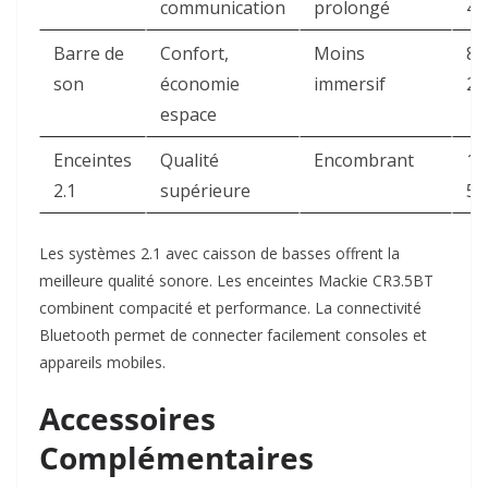
communication
prolongé
40
Barre de
Confort,
Moins
80
son
économie
immersif
20
espace
Enceintes
Qualité
Encombrant
10
2.1
supérieure
50
Les systèmes 2.1 avec caisson de basses offrent la
meilleure qualité sonore. Les enceintes Mackie CR3.5BT
combinent compacité et performance. La connectivité
Bluetooth permet de connecter facilement consoles et
appareils mobiles.​
Accessoires
Complémentaires