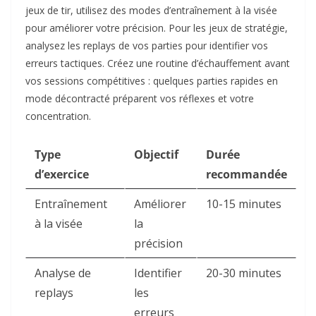
jeux de tir, utilisez des modes d’entraînement à la visée
pour améliorer votre précision. Pour les jeux de stratégie,
analysez les replays de vos parties pour identifier vos
erreurs tactiques. Créez une routine d’échauffement avant
vos sessions compétitives : quelques parties rapides en
mode décontracté préparent vos réflexes et votre
concentration.​
Type
Objectif
Durée
d’exercice
recommandée
Entraînement
Améliorer
10-15 minutes
à la visée
la
précision
Analyse de
Identifier
20-30 minutes
replays
les
erreurs