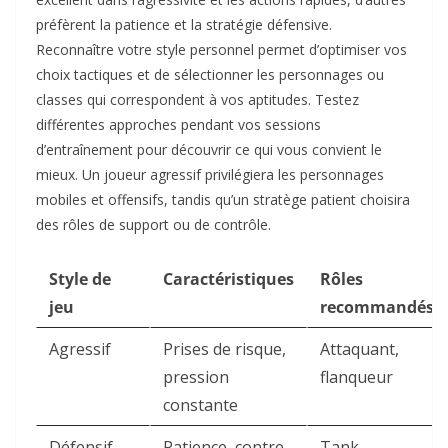
préfèrent la patience et la stratégie défensive.
Reconnaître votre style personnel permet d’optimiser vos
choix tactiques et de sélectionner les personnages ou
classes qui correspondent à vos aptitudes. Testez
différentes approches pendant vos sessions
d’entraînement pour découvrir ce qui vous convient le
mieux. Un joueur agressif privilégiera les personnages
mobiles et offensifs, tandis qu’un stratège patient choisira
des rôles de support ou de contrôle.​
Style de
Caractéristiques
Rôles
jeu
recommandés
Agressif
Prises de risque,
Attaquant,
pression
flanqueur
constante
Défensif
Patience, contre-
Tank,