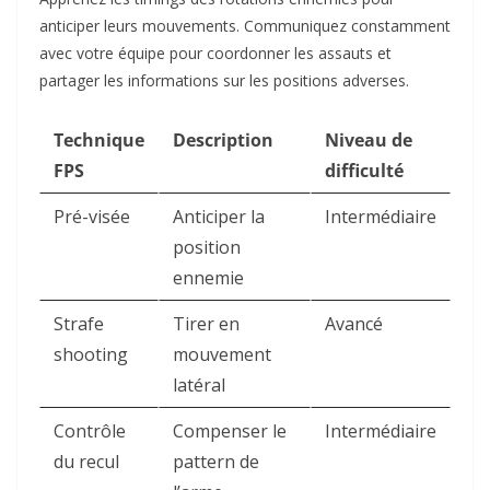
anticiper leurs mouvements. Communiquez constamment
avec votre équipe pour coordonner les assauts et
partager les informations sur les positions adverses.​
Technique
Description
Niveau de
FPS
difficulté
Pré-visée
Anticiper la
Intermédiaire
position
ennemie
Strafe
Tirer en
Avancé
shooting
mouvement
latéral
Contrôle
Compenser le
Intermédiaire
du recul
pattern de