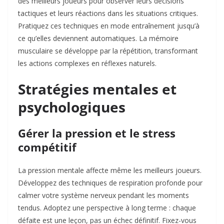
des meilleurs joueurs pour observer leurs décisions
tactiques et leurs réactions dans les situations critiques.
Pratiquez ces techniques en mode entraînement jusqu’à
ce qu’elles deviennent automatiques. La mémoire
musculaire se développe par la répétition, transformant
les actions complexes en réflexes naturels.​
Stratégies mentales et
psychologiques
Gérer la pression et le stress
compétitif
La pression mentale affecte même les meilleurs joueurs.
Développez des techniques de respiration profonde pour
calmer votre système nerveux pendant les moments
tendus. Adoptez une perspective à long terme : chaque
défaite est une leçon, pas un échec définitif. Fixez-vous