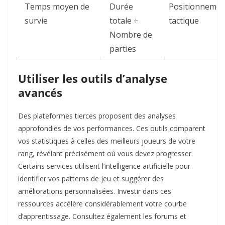
Temps moyen de
Durée
Positionnemen
survie
totale ÷
tactique
Nombre de
parties
Utiliser les outils d’analyse
avancés
Des plateformes tierces proposent des analyses
approfondies de vos performances. Ces outils comparent
vos statistiques à celles des meilleurs joueurs de votre
rang, révélant précisément où vous devez progresser.
Certains services utilisent l’intelligence artificielle pour
identifier vos patterns de jeu et suggérer des
améliorations personnalisées. Investir dans ces
ressources accélère considérablement votre courbe
d’apprentissage. Consultez également les forums et