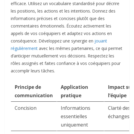
efficace. Utilisez un vocabulaire standardisé pour décrire
les positions, les actions et les intentions. Donnez des
informations précises et concises plutôt que des
commentaires émotionnels. Écoutez activement les
appels de vos coéquipiers et adaptez vos actions en
conséquence. Développez une synergie en
jouant
régulièrement
avec les mêmes partenaires, ce qui permet
d’anticiper mutuellement vos décisions. Respectez les
rôles assignés et faites confiance à vos coéquipiers pour
accomplir leurs tâches.​
Principe de
Application
Impact sur
communication
pratique
l’équipe
Concision
Informations
Clarté des
essentielles
échanges
uniquement