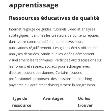
apprentissage
Ressources éducatives de qualité
Internet regorge de guides, tutoriels vidéo et analyses
stratégiques. Identifiez les créateurs de contenu réputés
dans votre communauté de jeu et suivez leurs
publications régulièrement. Les guides écrits offrent des
analyses détaillées, tandis que les vidéos démontrent
visuellement les techniques. Participez aux discussions sur
les forums et réseaux sociaux pour échanger avec
d’autres joueurs passionnés. Certains joueurs
professionnels proposent des sessions de coaching
payantes qui accélèrent drastiquement la progression.​
Type de
Avantages
Où les
ressource
trouver