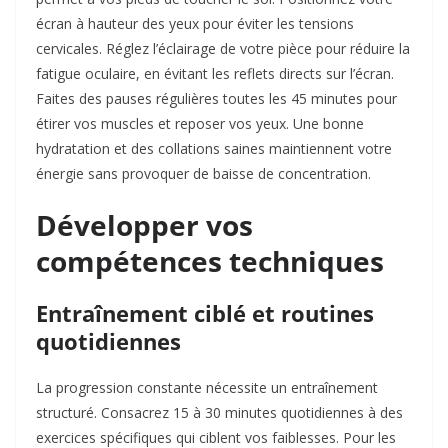
écran à hauteur des yeux pour éviter les tensions
cervicales. Réglez l’éclairage de votre pièce pour réduire la
fatigue oculaire, en évitant les reflets directs sur l’écran.
Faites des pauses régulières toutes les 45 minutes pour
étirer vos muscles et reposer vos yeux. Une bonne
hydratation et des collations saines maintiennent votre
énergie sans provoquer de baisse de concentration.​
Développer vos
compétences techniques
Entraînement ciblé et routines
quotidiennes
La progression constante nécessite un entraînement
structuré. Consacrez 15 à 30 minutes quotidiennes à des
exercices spécifiques qui ciblent vos faiblesses. Pour les