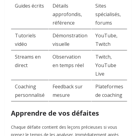
Guides écrits
Détails
Sites
approfondis,
spécialisés,
référence
forums
Tutoriels
Démonstration
YouTube,
vidéo
visuelle
Twitch
Streams en
Observation
Twitch,
direct
en temps réel
YouTube
Live
Coaching
Feedback sur
Plateformes
personnalisé
mesure
de coaching
Apprendre de vos défaites
Chaque défaite contient des leçons précieuses si vous
prenez le temps de les analyser. Immédiatement après