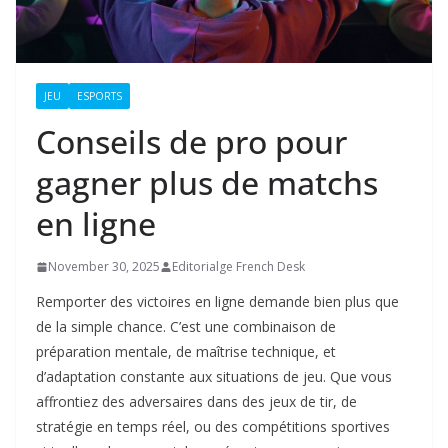
JEU
ESPORTS
Conseils de pro pour
gagner plus de matchs
en ligne
November 30, 2025
Editorialge French Desk
Remporter des victoires en ligne demande bien plus que
de la simple chance. C’est une combinaison de
préparation mentale, de maîtrise technique, et
d’adaptation constante aux situations de jeu. Que vous
affrontiez des adversaires dans des jeux de tir, de
stratégie en temps réel, ou des compétitions sportives