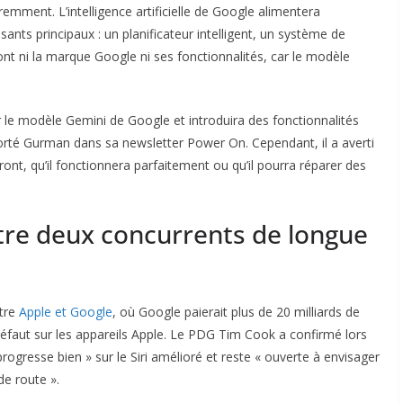
emment. L’intelligence artificielle de Google alimentera
sants principaux : un planificateur intelligent, un système de
ont ni la marque Google ni ses fonctionnalités, car le modèle
ur le modèle Gemini de Google et introduira des fonctionnalités
pporté Gurman dans sa newsletter Power On. Cependant, il a averti
teront, qu’il fonctionnera parfaitement ou qu’il pourra réparer des
tre deux concurrents de longue
ntre
Apple et Google
, où Google paierait plus de 20 milliards de
défaut sur les appareils Apple. Le PDG Tim Cook a confirmé lors
progresse bien » sur le Siri amélioré et reste « ouverte à envisager
de route ».