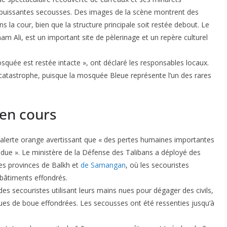
 puissantes secousses. Des images de la scène montrent des
 la cour, bien que la structure principale soit restée debout. Le
imam Ali, est un important site de pèlerinage et un repère culturel
quée est restée intacte », ont déclaré les responsables locaux.
catastrophe, puisque la mosquée Bleue représente l’un des rares
 en cours
e alerte orange avertissant que « des pertes humaines importantes
ndue ». Le ministère de la Défense des Talibans a déployé des
es provinces de Balkh et
de Samangan
, où les secouristes
s bâtiments effondrés.
es secouristes utilisant leurs mains nues pour dégager des civils,
ques de boue effondrées. Les secousses ont été ressenties jusqu’à