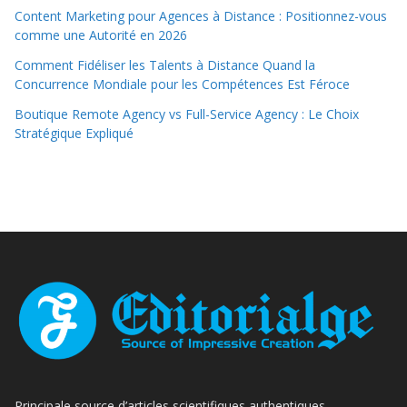
Content Marketing pour Agences à Distance : Positionnez-vous
comme une Autorité en 2026
Comment Fidéliser les Talents à Distance Quand la
Concurrence Mondiale pour les Compétences Est Féroce
Boutique Remote Agency vs Full-Service Agency : Le Choix
Stratégique Expliqué
Principale source d’articles scientifiques authentiques