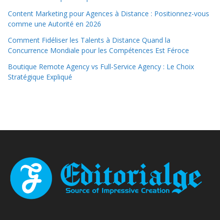
Content Marketing pour Agences à Distance : Positionnez-vous
comme une Autorité en 2026
Comment Fidéliser les Talents à Distance Quand la
Concurrence Mondiale pour les Compétences Est Féroce
Boutique Remote Agency vs Full-Service Agency : Le Choix
Stratégique Expliqué